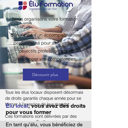
Nous organisons votre formation.
Bénéficiez d’un accompagnement
personnalisé pour atteindre vos
objectifs professionnels et
développer vos compétences.
Découvrir plus
Tous les élus locaux disposent désormais
de droits garantis chaque année pour se
former à l’exercice de leur mandat.
Élu local
, vous avez des droits
pour vous former
Ces formations sont délivrées par des
instituts comme Élu Formation, agréés par
En tant qu’élu, vous bénéficiez de