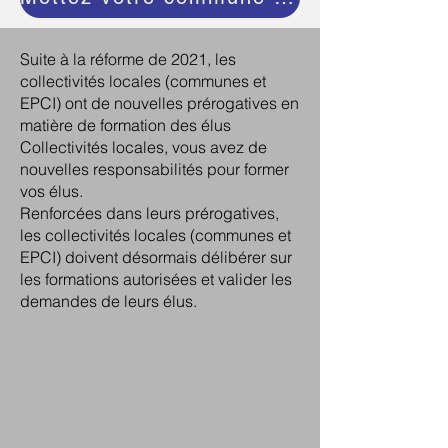
Suite à la réforme de 2021, les
collectivités locales (communes et
EPCI) ont de nouvelles prérogatives en
matière de formation des élus
Collectivités locales, vous avez de
nouvelles responsabilités pour former
vos élus.
Renforcées dans leurs prérogatives,
les collectivités locales (communes et
EPCI) doivent désormais délibérer sur
les formations autorisées et valider les
demandes de leurs élus.