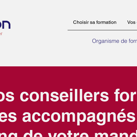
Choisir sa formation
Vos 
Organisme de form
s conseillers fo
tes accompagnés 
ng de votre man