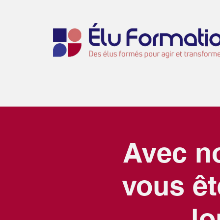
Avec no
vous ê
lo