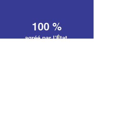
100 %
agréé par l'État
Préinscription
à la formation
Sélectionnez la/les
formation(s) de votre
choix.
Votre conseiller formation